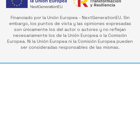
Financiado por la Unión Europea - NextGenerationEU. Sin
embargo, los puntos de vista y las opiniones expresadas
son únicamente los del autor o autores y no reflejan
necesariamente los de la Unión Europea o la Comisión
Europea. Ni la Unión Europea ni la Comisión Europea pueden
ser consideradas responsables de las mismas.
Empresa de excavaciones en A Coruña - Daal
(Daniel Álvarez)
En Grupo Daal nos dedicamos desde hace más de 20
años a prestar servicios profesionales de
excavaciones. Nuestro principal objetivo como
empresa es prestar un servicio de calidad con el que
nuestros clientes se sientan cómodos y seguros.